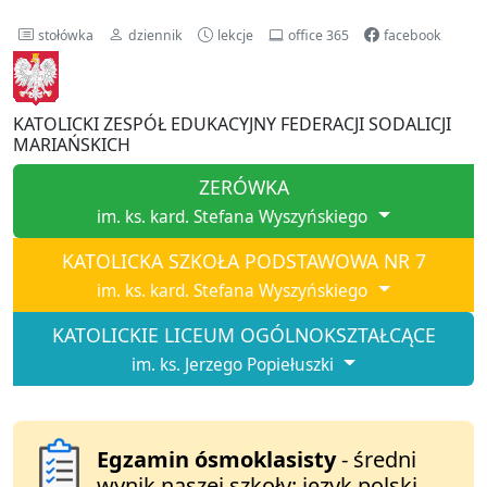
stołówka
dziennik
lekcje
office 365
facebook
KATOLICKI ZESPÓŁ EDUKACYJNY FEDERACJI SODALICJI
MARIAŃSKICH
ZERÓWKA
im. ks. kard. Stefana Wyszyńskiego
KATOLICKA SZKOŁA PODSTAWOWA NR 7
im. ks. kard. Stefana Wyszyńskiego
KATOLICKIE LICEUM OGÓLNOKSZTAŁCĄCE
im. ks. Jerzego Popiełuszki
Egzamin ósmoklasisty
- średni
wynik naszej szkoły: język polski