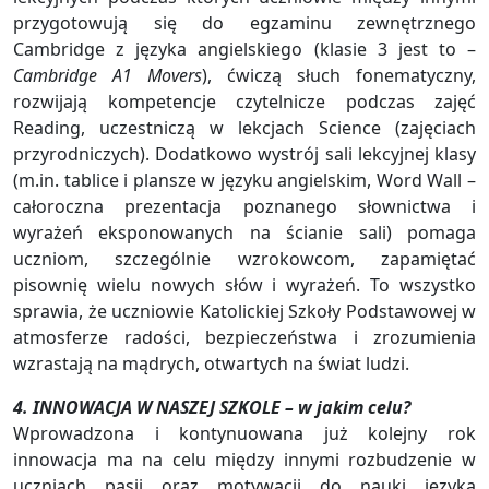
przygotowują się do egzaminu zewnętrznego
Cambridge z języka angielskiego (klasie 3 jest to –
Cambridge A1 Movers
), ćwiczą słuch fonematyczny,
rozwijają kompetencje czytelnicze podczas zajęć
Reading, uczestniczą w lekcjach Science (zajęciach
przyrodniczych). Dodatkowo wystrój sali lekcyjnej klasy
(m.in. tablice i plansze w języku angielskim, Word Wall –
całoroczna prezentacja poznanego słownictwa i
wyrażeń eksponowanych na ścianie sali) pomaga
uczniom, szczególnie wzrokowcom, zapamiętać
pisownię wielu nowych słów i wyrażeń.
To wszystko
sprawia, że uczniowie Katolickiej Szkoły Podstawowej w
atmosferze radości, bezpieczeństwa i zrozumienia
wzrastają na mądrych, otwartych na świat ludzi.
4. INNOWACJA W NASZEJ SZKOLE
– w jakim celu?
Wprowadzona i kontynuowana już kolejny rok
innowacja ma na celu między innymi rozbudzenie w
uczniach pasji oraz motywacji do nauki języka