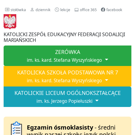
stołówka
dziennik
lekcje
office 365
facebook
KATOLICKI ZESPÓŁ EDUKACYJNY FEDERACJI SODALICJI
MARIAŃSKICH
ZERÓWKA
im. ks. kard. Stefana Wyszyńskiego
KATOLICKA SZKOŁA PODSTAWOWA NR 7
im. ks. kard. Stefana Wyszyńskiego
KATOLICKIE LICEUM OGÓLNOKSZTAŁCĄCE
im. ks. Jerzego Popiełuszki
Egzamin ósmoklasisty
- średni
wynik naszej szkoły: język polski