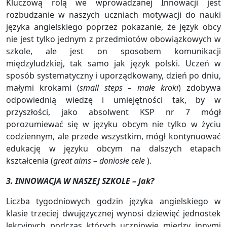
Kluczową rolą we wprowadzanej Innowacji jest
rozbudzanie w naszych uczniach motywacji do nauki
języka angielskiego poprzez pokazanie, że język obcy
nie jest tylko jednym z przedmiotów obowiązkowych w
szkole, ale jest on sposobem komunikacji
międzyludzkiej, tak samo jak język polski. Uczeń w
sposób systematyczny i uporządkowany, dzień po dniu,
małymi krokami (
small steps – małe kroki
) zdobywa
odpowiednią wiedzę i umiejętności tak, by w
przyszłości, jako absolwent KSP nr 7 mógł
porozumiewać się w języku obcym nie tylko w życiu
codziennym, ale przede wszystkim, mógł kontynuować
edukację w języku obcym na dalszych etapach
kształcenia (
great aims
–
doniosłe cele
).
3. INNOWACJA W NASZEJ SZKOLE
– jak?
Liczba tygodniowych godzin języka angielskiego w
klasie trzeciej dwujęzycznej wynosi dziewięć jednostek
lekcyjnych podczas których uczniowie między innymi