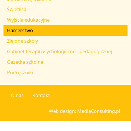
Świetlica
Wyjścia edukacyjne
Harcerstwo
Zielone szkoły
Gabinet terapii psychologiczno - pedagogicznej
Gazetka szkolna
Podręczniki
O nas
Kontakt
Web design: MediaConsulting.pl