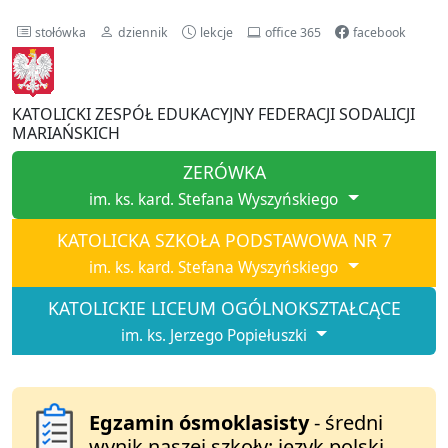
stołówka
dziennik
lekcje
office 365
facebook
KATOLICKI ZESPÓŁ EDUKACYJNY FEDERACJI SODALICJI
MARIAŃSKICH
ZERÓWKA
im. ks. kard. Stefana Wyszyńskiego
KATOLICKA SZKOŁA PODSTAWOWA NR 7
im. ks. kard. Stefana Wyszyńskiego
KATOLICKIE LICEUM OGÓLNOKSZTAŁCĄCE
im. ks. Jerzego Popiełuszki
Egzamin ósmoklasisty
- średni
wynik naszej szkoły: język polski