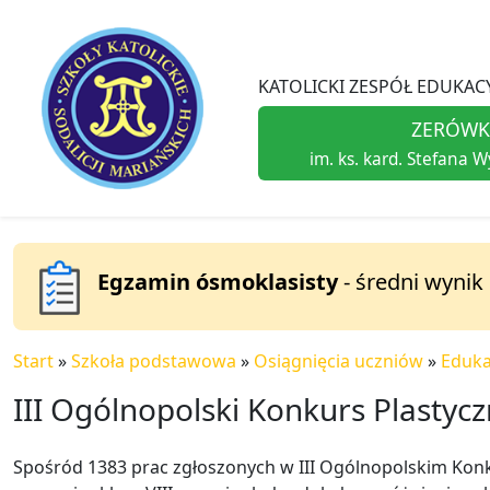
KATOLICKI ZESPÓŁ EDUKACY
ZERÓWK
im. ks. kard. Stefana 
Egzamin ósmoklasisty
- średni wynik
Start
»
Szkoła podstawowa
»
Osiągnięcia uczniów
»
Eduka
III Ogólnopolski Konkurs Plastycz
Spośród 1383 prac zgłoszonych w III Ogólnopolskim Kon