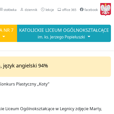
stołówka
dziennik
lekcje
office 365
facebook
A NR 7
KATOLICKIE LICEUM OGÓLNOKSZTAŁCĄCE
im. ks. Jerzego Popiełuszki
, język angielski 94%
 Konkurs Plastyczny „Koty”
e Liceum Ogólnokształcące w Legnicy zdjęcie Marty,