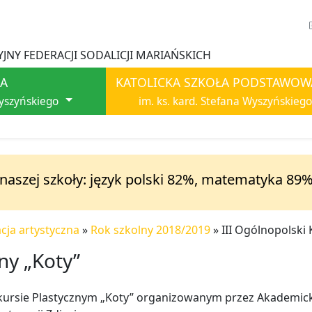
JNY FEDERACJI SODALICJI MARIAŃSKICH
A
KATOLICKA SZKOŁA PODSTAWOW
Wyszyńskiego
im. ks. kard. Stefana Wyszyńskiego
 naszej szkoły: język polski 82%, matematyka 89%
cja artystyczna
»
Rok szkolny 2018/2019
»
III Ogólnopolski
ny „Koty”
kursie Plastycznym „Koty” organizowanym przez Akademicki