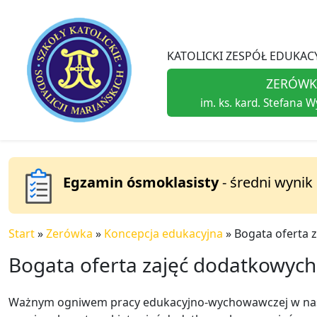
KATOLICKI ZESPÓŁ EDUKACY
ZERÓWK
im. ks. kard. Stefana 
Egzamin ósmoklasisty
- średni wynik
Start
»
Zerówka
»
Koncepcja edukacyjna
»
Bogata oferta 
Bogata oferta zajęć dodatkowych
Ważnym ogniwem pracy edukacyjno-wychowawczej w nasze