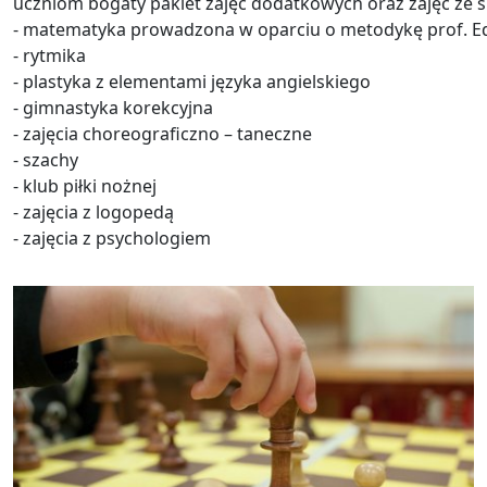
uczniom bogaty pakiet zajęć dodatkowych oraz zajęć ze spe
- matematyka prowadzona w oparciu o metodykę prof. Edy
- rytmika
- plastyka z elementami języka angielskiego
- gimnastyka korekcyjna
- zajęcia choreograficzno – taneczne
- szachy
- klub piłki nożnej
- zajęcia z logopedą
- zajęcia z psychologiem