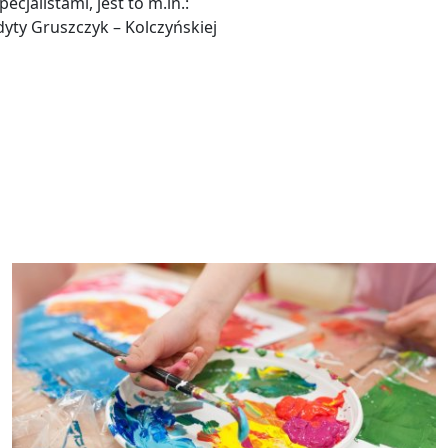
cjalistami, jest to m.in.:
ty Gruszczyk – Kolczyńskiej