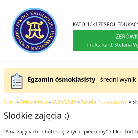
KATOLICKI ZESPÓŁ EDUKACY
ZERÓWK
im. ks. kard. Stefana 
Egzamin ósmoklasisty
- średni wynik
Start
»
Aktualności
»
2025/2026
»
Szkoła Podstawowa
»
Sł
Słodkie zajęcia :)
"A na zajęciach robótek ręcznych „pieczemy” z filcu: tort