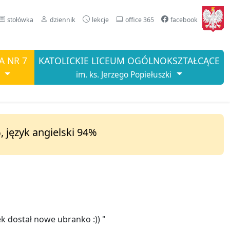
stołówka
dziennik
lekcje
office 365
facebook
A NR 7
KATOLICKIE LICEUM OGÓLNOKSZTAŁCĄCE
im. ks. Jerzego Popiełuszki
, język angielski 94%
ek dostał nowe ubranko :)) "